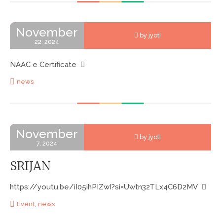
November
by jyoti
22, 2024
NAAC e Certificate
news
November
by jyoti
7, 2024
SRIJAN
https://youtu.be/iI05ihPIZwI?si=Uwtn32TLx4C6D2MV
,
Event
news