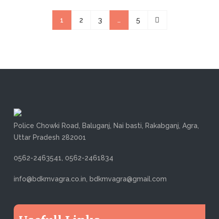
1
2
3
…
5
Police Chowki Road, Baluganj, Nai basti, Rakabganj, Agra,
Uttar Pradesh 282001
0562-2463541, 0562-2461834
info@bdkmvagra.co.in, bdkmvagra@gmail.com