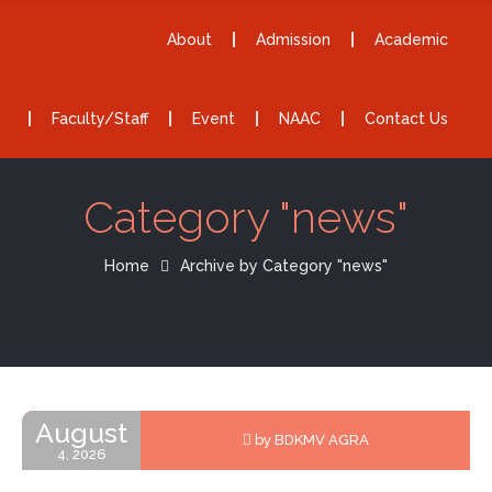
About
Admission
Academic
Faculty/Staff
Event
NAAC
Contact Us
Category "news"
Home
Archive by Category "news"
August
by BDKMV AGRA
4, 2026