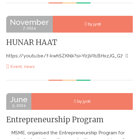
November
by jyoti
7, 2024
HUNAR HAAT
https://youtu.be/f-kwhSZKhlk?si=Y03VII1BHxzJG_G7
,
Event
news
June
by jyoti
5, 2024
Entrepreneurship Program
MSME, organised the Entrepreneurship Program for