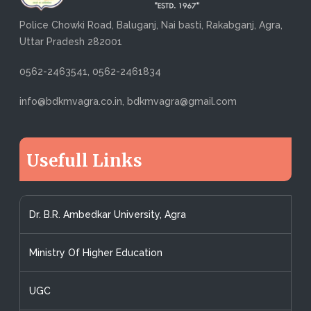
Police Chowki Road, Baluganj, Nai basti, Rakabganj, Agra,
Uttar Pradesh 282001
0562-2463541, 0562-2461834
info@bdkmvagra.co.in, bdkmvagra@gmail.com
Usefull Links
Dr. B.R. Ambedkar University, Agra
Ministry Of Higher Education
UGC