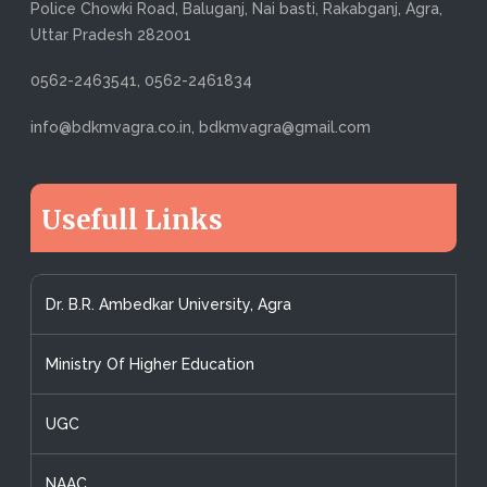
Police Chowki Road, Baluganj, Nai basti, Rakabganj, Agra,
Uttar Pradesh 282001
0562-2463541, 0562-2461834
info@bdkmvagra.co.in, bdkmvagra@gmail.com
Usefull Links
Dr. B.R. Ambedkar University, Agra
Ministry Of Higher Education
UGC
NAAC